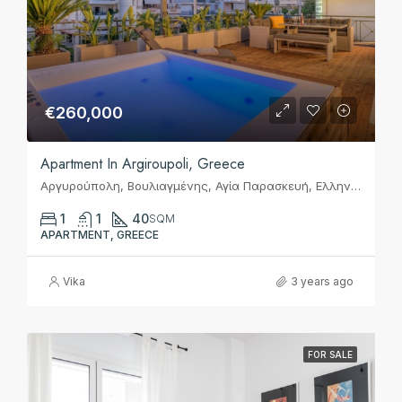
€260,000
Apartment In Argiroupoli, Greece
Αργυρούπολη, Βουλιαγμένης, Αγία Παρασκευή, Ελληνικό, Δημοτική Ενότητα Ελληνικού, Δήμος Ελληνικού - Αργυρούπολης, Περιφερειακή Ενότητα Νοτίου Τομέα Αθηνών, Περιφέρεια Αττικής, Αποκεντρωμένη Διοίκηση Αττικής, 167 77, Ελλάς
1
1
40
SQM
APARTMENT, GREECE
Vika
3 years ago
FOR SALE