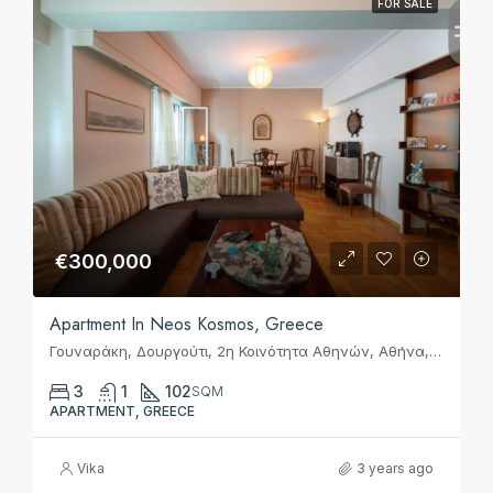
FOR SALE
€300,000
Apartment In Neos Kosmos, Greece
Γουναράκη, Δουργούτι, 2η Κοινότητα Αθηνών, Αθήνα, Δήμος Αθηναίων, Περιφερειακή Ενότητα Κεντρικού Τομέα Αθηνών, Περιφέρεια Αττικής, Αποκεντρωμένη Διοίκηση Αττικής, 117 44, Ελλάς
3
1
102
SQM
APARTMENT, GREECE
Vika
3 years ago