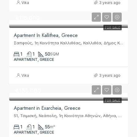
Vika
3 years ago
€115,000
FOR SALE
Apartment In Kallithea, Greece
Σαπφούς, 1η Κοινότητα Καλλιθέας, Καλλιθέα, Δήμος Καλλιθέας, Περιφερειακή Ενότητα Νοτίου Τομέα Αθηνών, Περιφέρεια Αττικής, Αποκεντρωμένη Διοίκηση Αττικής, 17676, Ελλάς
1
1
50
SQM
APARTMENT, GREECE
Vika
3 years ago
€135,000
FOR SALE
Apartment in Exarcheia, Greece
51, Τσιμισκή, Νεάπολη, 1η Κοινότητα Αθηνών, Αθήνα, Δήμος Αθηναίων, Περιφερειακή Ενότητα Κεντρικού Τομέα Αθηνών, Περιφέρεια Αττικής, Αποκεντρωμένη Διοίκηση Αττικής, 114 72, Ελλάς
1
1
55
m²
APARTMENT, GREECE