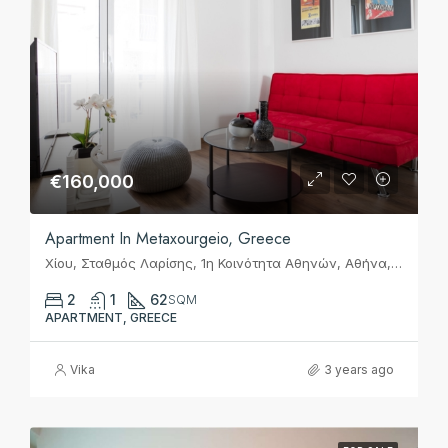
€160,000
Apartment In Metaxourgeio, Greece
Χίου, Σταθμός Λαρίσης, 1η Κοινότητα Αθηνών, Αθήνα, Δήμος Αθηναίων, Περιφερειακή Ενότητα Κεντρικού Τομέα Αθηνών, Περιφέρεια Αττικής, Αποκεντρωμένη Διοίκηση Αττικής, 104 38, Ελλάς
2
1
62
SQM
APARTMENT, GREECE
Vika
3 years ago