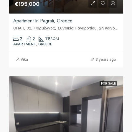
€195,000
Apartment In Pagrati, Greece
ΟΠΑΠ, 32, Φορμίωνος, Συνοικία Παγκρατίου, 2η Κοινότητα Αθηνών, Αθήνα, Δήμος Αθηναίων, Περιφερειακή Ενότητα Κεντρικού Τομέα Αθηνών, Περιφέρεια Αττικής, Αποκεντρωμένη Διοίκηση Αττικής, 116 34, Ελλάς
2
2
76
SQM
APARTMENT, GREECE
Vika
3 years ago
FOR SALE