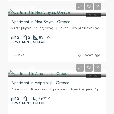
€280,000
FOR SALE
Apartment In Nea Smyrni, Greece
Νέα Σμύρνη, Δήμος Νέας Σμύρνης, Περιφερειακή Ενότητα Νοτίου Τομέα Αθηνών, Περιφέρεια Αττικής, Αποκεντρωμένη Διοίκηση Αττικής, 171 21, Ελλάς
2
2
85
SQM
APARTMENT, GREECE
Vika
3 years ago
€290,000
FOR SALE
Apartment In Ampelokipi, Greece
Δουκίσσης Πλακεντίας, Γηροκομείο, Αμπελόκηποι, 7η Κοινότητα Αθηνών, Αθήνα, Δήμος Αθηναίων, Περιφερειακή Ενότητα Κεντρικού Τομέα Αθηνών, Περιφέρεια Αττικής, Αποκεντρωμένη Διοίκηση Αττικής, 115 24, Ελλάς
2
1
79
SQM
APARTMENT, GREECE