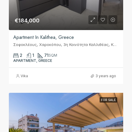
€184,000
Apartment In Kalithea, Greece
Σοφοκλέους, Χαροκόπου, 3η Κοινότητα Καλλιθέας, Καλλιθέα, Δήμος Καλλιθέας, Περιφερειακή Ενότητα Νοτίου Τομέα Αθηνών, Περιφέρεια Αττικής, Αποκεντρωμένη Διοίκηση Αττικής, 17671, Ελλάς
2
1
71
SQM
APARTMENT, GREECE
Vika
3 years ago
FOR SALE