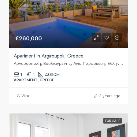
€260,000
Apartment In Argiroupoli, Greece
Αργυρούπολη, Βουλιαγμένης, Αγία Παρασκευή, Ελληνικό, Δημοτική Ενότητα Ελληνικού, Δήμος Ελληνικού - Αργυρούπολης, Περιφερειακή Ενότητα Νοτίου Τομέα Αθηνών, Περιφέρεια Αττικής, Αποκεντρωμένη Διοίκηση Αττικής, 167 77, Ελλάς
1
1
40
SQM
APARTMENT, GREECE
Vika
3 years ago
FOR SALE