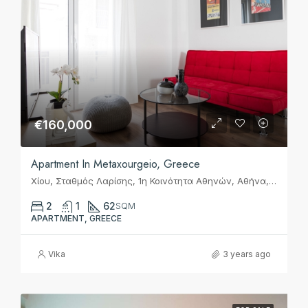
€160,000
Apartment In Metaxourgeio, Greece
Χίου, Σταθμός Λαρίσης, 1η Κοινότητα Αθηνών, Αθήνα, Δήμος Αθηναίων, Περιφερειακή Ενότητα Κεντρικού Τομέα Αθηνών, Περιφέρεια Αττικής, Αποκεντρωμένη Διοίκηση Αττικής, 104 38, Ελλάς
2
1
62
SQM
APARTMENT, GREECE
Vika
3 years ago