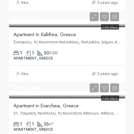
Vika
3 years ago
€115,000
FOR SALE
Apartment In Kallithea, Greece
Σαπφούς, 1η Κοινότητα Καλλιθέας, Καλλιθέα, Δήμος Καλλιθέας, Περιφερειακή Ενότητα Νοτίου Τομέα Αθηνών, Περιφέρεια Αττικής, Αποκεντρωμένη Διοίκηση Αττικής, 17676, Ελλάς
1
1
50
SQM
APARTMENT, GREECE
Vika
3 years ago
€135,000
FOR SALE
Apartment in Exarcheia, Greece
51, Τσιμισκή, Νεάπολη, 1η Κοινότητα Αθηνών, Αθήνα, Δήμος Αθηναίων, Περιφερειακή Ενότητα Κεντρικού Τομέα Αθηνών, Περιφέρεια Αττικής, Αποκεντρωμένη Διοίκηση Αττικής, 114 72, Ελλάς
1
1
55
m²
APARTMENT, GREECE