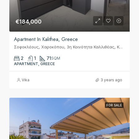
€184,000
Apartment In Kalithea, Greece
Σοφοκλέους, Χαροκόπου, 3η Κοινότητα Καλλιθέας, Καλλιθέα, Δήμος Καλλιθέας, Περιφερειακή Ενότητα Νοτίου Τομέα Αθηνών, Περιφέρεια Αττικής, Αποκεντρωμένη Διοίκηση Αττικής, 17671, Ελλάς
2
1
71
SQM
APARTMENT, GREECE
Vika
3 years ago
FOR SALE