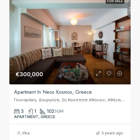
FOR SALE
€300,000
Apartment In Neos Kosmos, Greece
Γουναράκη, Δουργούτι, 2η Κοινότητα Αθηνών, Αθήνα, Δήμος Αθηναίων, Περιφερειακή Ενότητα Κεντρικού Τομέα Αθηνών, Περιφέρεια Αττικής, Αποκεντρωμένη Διοίκηση Αττικής, 117 44, Ελλάς
3
1
102
SQM
APARTMENT, GREECE
Vika
3 years ago