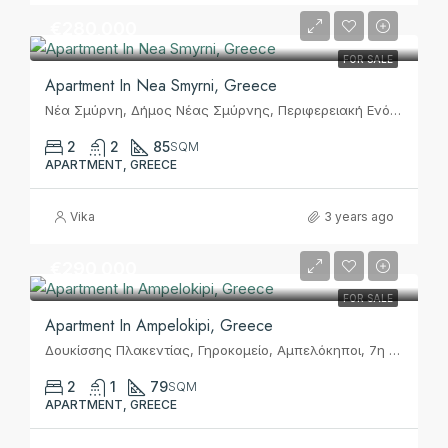
€280,000
FOR SALE
Apartment In Nea Smyrni, Greece
Νέα Σμύρνη, Δήμος Νέας Σμύρνης, Περιφερειακή Ενότητα Νοτίου Τομέα Αθηνών, Περιφέρεια Αττικής, Αποκεντρωμένη Διοίκηση Αττικής, 171 21, Ελλάς
2
2
85
SQM
APARTMENT, GREECE
Vika
3 years ago
€290,000
FOR SALE
Apartment In Ampelokipi, Greece
Δουκίσσης Πλακεντίας, Γηροκομείο, Αμπελόκηποι, 7η Κοινότητα Αθηνών, Αθήνα, Δήμος Αθηναίων, Περιφερειακή Ενότητα Κεντρικού Τομέα Αθηνών, Περιφέρεια Αττικής, Αποκεντρωμένη Διοίκηση Αττικής, 115 24, Ελλάς
2
1
79
SQM
APARTMENT, GREECE