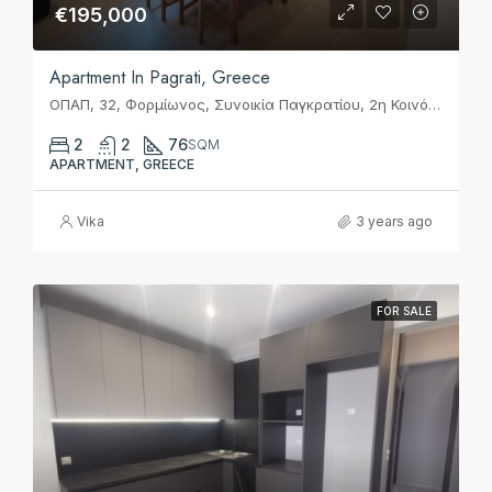
€195,000
Apartment In Pagrati, Greece
ΟΠΑΠ, 32, Φορμίωνος, Συνοικία Παγκρατίου, 2η Κοινότητα Αθηνών, Αθήνα, Δήμος Αθηναίων, Περιφερειακή Ενότητα Κεντρικού Τομέα Αθηνών, Περιφέρεια Αττικής, Αποκεντρωμένη Διοίκηση Αττικής, 116 34, Ελλάς
2
2
76
SQM
APARTMENT, GREECE
Vika
3 years ago
FOR SALE