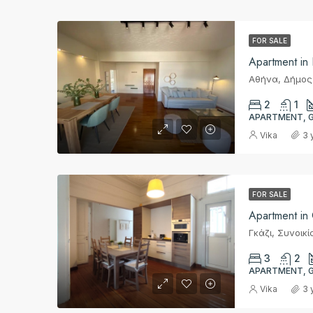
FOR SALE
Apartment in
2
1
APARTMENT, 
Vika
3 
FOR SALE
Apartment in
3
2
APARTMENT, 
Vika
3 