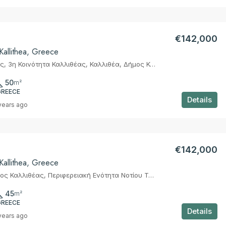
€142,000
Kallithea, Greece
Λόφος Σικελίας, 3η Κοινότητα Καλλιθέας, Καλλιθέα, Δήμος Καλλιθέας, Περιφερειακή Ενότητα Νοτίου Τομέα Αθηνών, Περιφέρεια Αττικής, Αποκεντρωμένη Διοίκηση Αττικής, 17671, Ελλάς
50
m²
GREECE
Details
years ago
€142,000
Kallithea, Greece
Καλλιθέα, Δήμος Καλλιθέας, Περιφερειακή Ενότητα Νοτίου Τομέα Αθηνών, Περιφέρεια Αττικής, Αποκεντρωμένη Διοίκηση Αττικής, 176 03, Ελλάς
45
m²
GREECE
Details
years ago