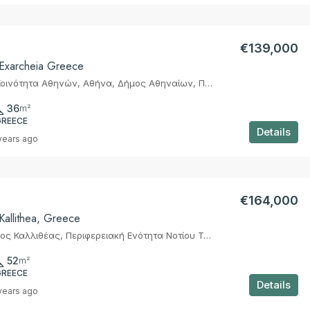
€139,000
 Exarcheia Greece
Εξάρχεια, 1η Κοινότητα Αθηνών, Αθήνα, Δήμος Αθηναίων, Περιφερειακή Ενότητα Κεντρικού Τομέα Αθηνών, Περιφέρεια Αττικής, Αποκεντρωμένη Διοίκηση Αττικής, Ελλάς
36
m²
GREECE
Details
years ago
€164,000
Kallithea, Greece
Καλλιθέα, Δήμος Καλλιθέας, Περιφερειακή Ενότητα Νοτίου Τομέα Αθηνών, Περιφέρεια Αττικής, Αποκεντρωμένη Διοίκηση Αττικής, 176 03, Ελλάς
52
m²
GREECE
Details
years ago