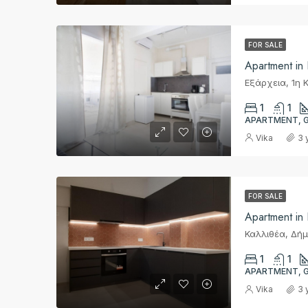
FOR SALE
Apartment in
1
1
APARTMENT, 
Vika
3 
FOR SALE
Apartment in 
1
1
APARTMENT, 
Vika
3 