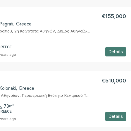
€155,000
 Pagrati, Greece
Συνοικία Παγκρατίου, 2η Κοινότητα Αθηνών, Δήμος Αθηναίων, Περιφερειακή Ενότητα Κεντρικού Τομέα Αθηνών, Περιφέρεια Αττικής, Αποκεντρωμένη Διοίκηση Αττικής, Ελλάς
GREECE
Details
years ago
€510,000
 Kolonaki, Greece
Αθήνα, Δήμος Αθηναίων, Περιφερειακή Ενότητα Κεντρικού Τομέα Αθηνών, Περιφέρεια Αττικής, Αποκεντρωμένη Διοίκηση Αττικής, 105 57, Ελλάς
73
m²
GREECE
Details
years ago