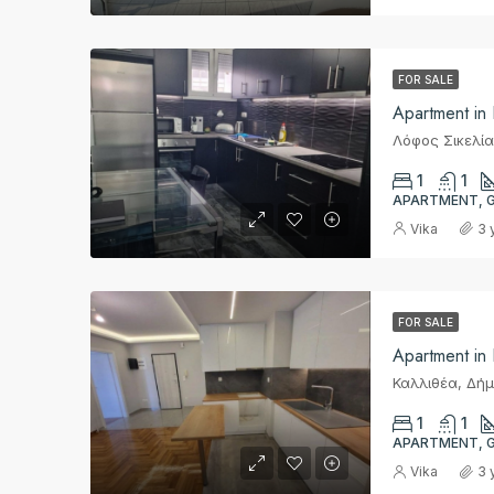
FOR SALE
Apartment in 
1
1
APARTMENT, 
Vika
3 
FOR SALE
Apartment in 
1
1
APARTMENT, 
Vika
3 