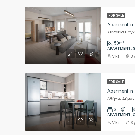
FOR SALE
Apartment in
50
m²
APARTMENT, 
Vika
3 
FOR SALE
Apartment in
2
1
APARTMENT, 
Vika
3 