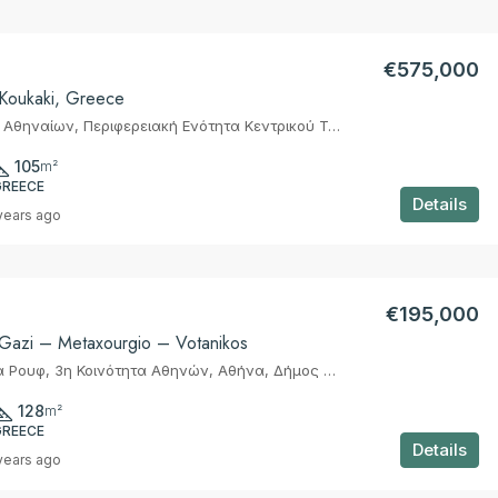
€575,000
 Koukaki, Greece
Αθήνα, Δήμος Αθηναίων, Περιφερειακή Ενότητα Κεντρικού Τομέα Αθηνών, Περιφέρεια Αττικής, Αποκεντρωμένη Διοίκηση Αττικής, 105 57, Ελλάς
105
m²
GREECE
Details
years ago
€195,000
 Gazi – Metaxourgio – Votanikos
Γκάζι, Συνοικία Ρουφ, 3η Κοινότητα Αθηνών, Αθήνα, Δήμος Αθηναίων, Περιφερειακή Ενότητα Κεντρικού Τομέα Αθηνών, Περιφέρεια Αττικής, Αποκεντρωμένη Διοίκηση Αττικής, 118 54, Ελλάς
128
m²
GREECE
Details
years ago