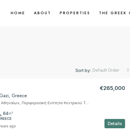
HOME
ABOUT
PROPERTIES
THE GREEK
Default Order
Sort by:
€265,000
 Gazi, Greece
Αθήνα, Δήμος Αθηναίων, Περιφερειακή Ενότητα Κεντρικού Τομέα Αθηνών, Περιφέρεια Αττικής, Αποκεντρωμένη Διοίκηση Αττικής, 105 57, Ελλάς
64
m²
GREECE
Details
years ago